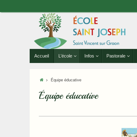
Passer
au
contenu
Passer
Accueil
L’école
Infos
Pastorale
au
contenu
Accueil
Équipe éducative
Équipe éducative