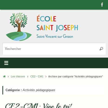
Passer
au
contenu
R
Reche
p
:
Accueil
Les classes
CE2 - CM1
Archive par catégorie "Activités pédagogiques"
Catégorie :
Activités pédagogiques
CE2-CM1: Vive le tri!